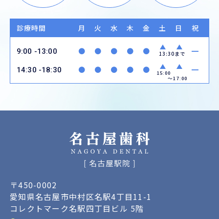
診療時間
月
火
水
木
金
土
日
祝
●
●
●
●
●
━
9:00 -13:00
13:30まで
●
●
●
●
●
━
14:30 -18:30
15:00
〜17:00
〒450-0002
愛知県名古屋市中村区名駅4丁目11-1
コレクトマーク名駅四丁目ビル 5階