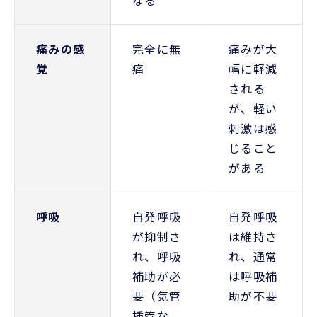
なる
痛みの感
完全に無
痛みが大
覚
痛
幅に軽減
される
が、軽い
刺激は感
じること
がある
呼吸
自発呼吸
自発呼吸
が抑制さ
は維持さ
れ、呼吸
れ、通常
補助が必
は呼吸補
要（気管
助が不要
挿管な