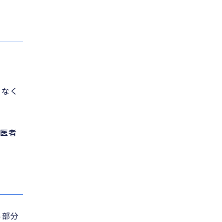
少なく
医者
い部分