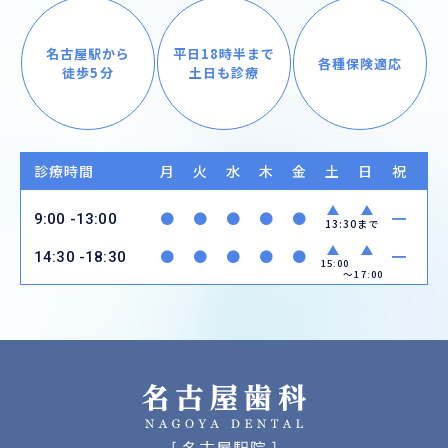
名古屋駅から
平日18時半まで
各種保険適応
徒歩5分
土日も診療
診療時間
月
火
水
木
金
土
日
祝
●
●
●
●
●
━
9:00 -13:00
13:30まで
●
●
●
●
●
━
14:30 -18:30
15:00
〜17:00